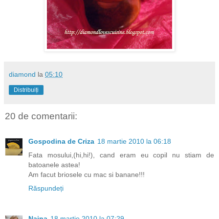
diamond
la
05:10
Distribuiți
20 de comentarii:
Gospodina de Criza
18 martie 2010 la 06:18
Fata mosului,(hi,hi!), cand eram eu copil nu stiam de
batoanele astea!
Am facut briosele cu mac si banane!!!
Răspundeți
Naina
18 martie 2010 la 07:29