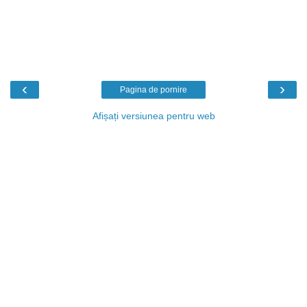
‹
›
Pagina de pornire
Afișați versiunea pentru web