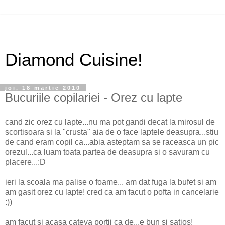
Diamond Cuisine!
joi, 18 martie 2010
Bucuriile copilariei - Orez cu lapte
cand zic orez cu lapte...nu ma pot gandi decat la mirosul de
scortisoara si la "crusta" aia de o face laptele deasupra...stiu
de cand eram copil ca...abia asteptam sa se raceasca un pic
orezul...ca luam toata partea de deasupra si o savuram cu
placere...:D
ieri la scoala ma palise o foame... am dat fuga la bufet si am
am gasit orez cu lapte! cred ca am facut o pofta in cancelarie
:))
am facut si acasa cateva portii ca de...e bun si satios!