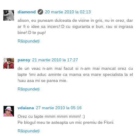
diamond
20 martie 2010 la 02:13
alison, eu puneam dulceata de visine in gris, nu in orez, dar
ar fi o idee sa incerc!:D cu siguranta e bun, rau si ingrasa
bine!:D te pup!
Răspundeți
pansy
21 martie 2010 la 17:27
de un veac n-am mai facut si n-am mai mancat orez cu
lapte !imi aduc aminte ca mama era mare specialista la el
!sau asa mi se parea mie.
Răspundeți
vdaiana
27 martie 2010 la 05:16
Orez cu lapte mmm mmm mmm! :)
Pe blogul meu te asteapta un mic premiu de Florii.
Răspundeți