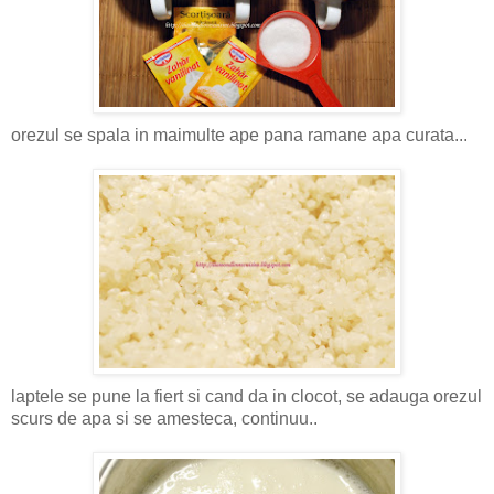
orezul se spala in maimulte ape pana ramane apa curata...
laptele se pune la fiert si cand da in clocot, se adauga orezul
scurs de apa si se amesteca, continuu..